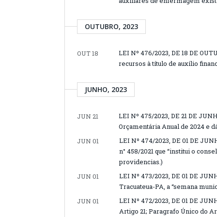
auxiliares de enfermagem exist
OUTUBRO, 2023
LEI Nº 476/2023, DE 18 DE OUTU
OUT 18
recursos à título de auxílio fi
JUNHO, 2023
LEI Nº 475/2023, DE 21 DE JUNHO
JUN 21
Orçamentária Anual de 2024 e dá
LEI Nº 474/2023, DE 01 DE JUNHO
JUN 01
n° 458/2021 que “institui o cons
providencias.)
LEI Nº 473/2023, DE 01 DE JUNHO
JUN 01
Tracuateua-PA, a “semana munici
LEI Nº 472/2023, DE 01 DE JUNH
JUN 01
Artigo 21; Paragrafo Único do Art