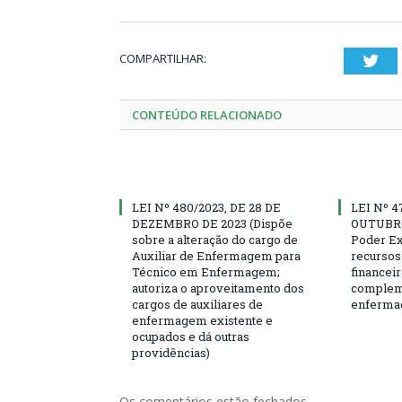
COMPARTILHAR:
Twi
CONTEÚDO RELACIONADO
LEI Nº 480/2023, DE 28 DE
LEI Nº 4
DEZEMBRO DE 2023 (Dispõe
OUTUBRO 
sobre a alteração do cargo de
Poder Ex
Auxiliar de Enfermagem para
recursos 
Técnico em Enfermagem;
financeir
autoriza o aproveitamento dos
compleme
cargos de auxiliares de
enferma
enfermagem existente e
ocupados e dá outras
providências)
Os comentários estão fechados.