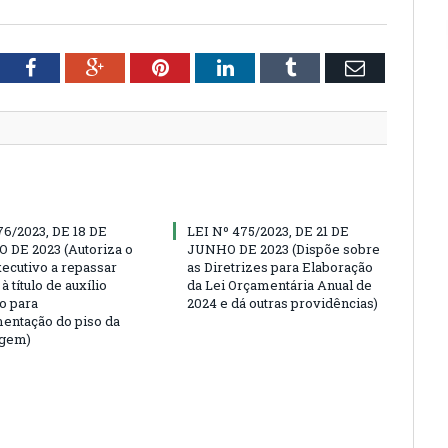
tter
Facebook
Google+
Pinterest
LinkedIn
Tumblr
Email
76/2023, DE 18 DE
LEI Nº 475/2023, DE 21 DE
DE 2023 (Autoriza o
JUNHO DE 2023 (Dispõe sobre
ecutivo a repassar
as Diretrizes para Elaboração
à título de auxílio
da Lei Orçamentária Anual de
o para
2024 e dá outras providências)
ntação do piso da
gem)