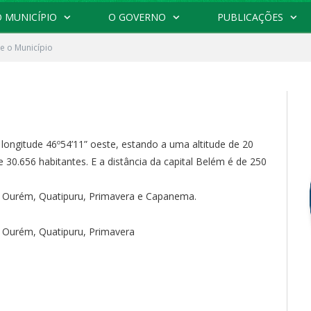
 MUNICÍPIO
O GOVERNO
PUBLICAÇÕES
e o Município
 longitude 46º54’11” oeste, estando a uma altitude de 20
30.656 habitantes. E a distância da capital Belém é de 250
a, Ourém, Quatipuru, Primavera e Capanema.
, Ourém, Quatipuru, Primavera