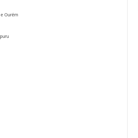
á e Ourém
ipuru