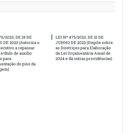
76/2023, DE 18 DE
LEI Nº 475/2023, DE 21 DE
DE 2023 (Autoriza o
JUNHO DE 2023 (Dispõe sobre
ecutivo a repassar
as Diretrizes para Elaboração
à título de auxílio
da Lei Orçamentária Anual de
o para
2024 e dá outras providências)
ntação do piso da
gem)