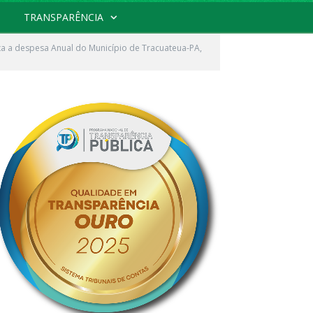
TRANSPARÊNCIA
ixa a despesa Anual do Município de Tracuateua-PA,