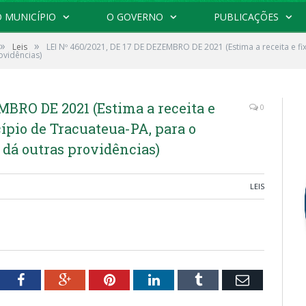
 MUNICÍPIO
O GOVERNO
PUBLICAÇÕES
»
»
Leis
LEI Nº 460/2021, DE 17 DE DEZEMBRO DE 2021 (Estima a receita e f
ovidências)
MBRO DE 2021 (Estima a receita e
0
ípio de Tracuateua-PA, para o
 dá outras providências)
LEIS
tter
Facebook
Google+
Pinterest
LinkedIn
Tumblr
Email