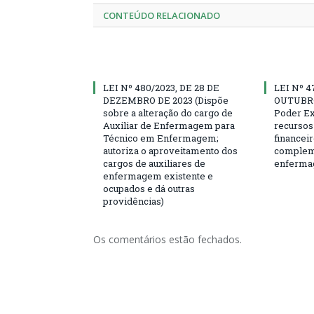
CONTEÚDO RELACIONADO
LEI Nº 480/2023, DE 28 DE
LEI Nº 4
DEZEMBRO DE 2023 (Dispõe
OUTUBRO 
sobre a alteração do cargo de
Poder Ex
Auxiliar de Enfermagem para
recursos 
Técnico em Enfermagem;
financeir
autoriza o aproveitamento dos
compleme
cargos de auxiliares de
enferma
enfermagem existente e
ocupados e dá outras
providências)
Os comentários estão fechados.