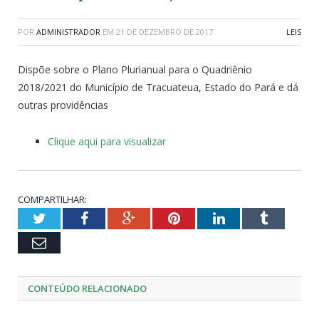
POR
ADMINISTRADOR
EM
21 DE DEZEMBRO DE 2017
LEIS
Dispõe sobre o Plano Plurianual para o Quadriênio
2018/2021 do Município de Tracuateua, Estado do Pará e dá
outras providências
Clique aqui para visualizar
COMPARTILHAR:
Twitter
Facebook
Google+
Pinterest
LinkedIn
Tumblr
Email
CONTEÚDO RELACIONADO