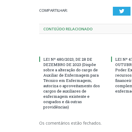
COMPARTILHAR:
Twi
CONTEÚDO RELACIONADO
LEI Nº 480/2023, DE 28 DE
LEI Nº 4
DEZEMBRO DE 2023 (Dispõe
OUTUBRO 
sobre a alteração do cargo de
Poder Ex
Auxiliar de Enfermagem para
recursos 
Técnico em Enfermagem;
financeir
autoriza o aproveitamento dos
compleme
cargos de auxiliares de
enferma
enfermagem existente e
ocupados e dá outras
providências)
Os comentários estão fechados.