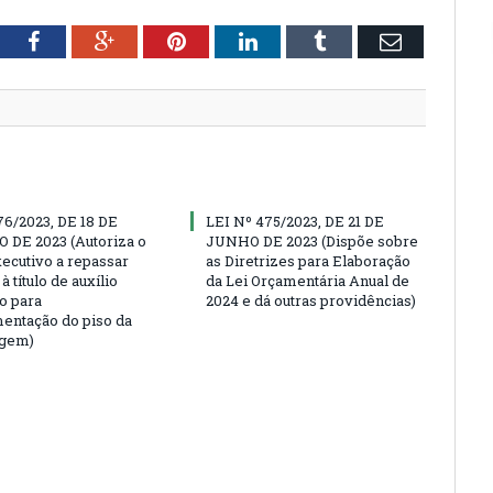
tter
Facebook
Google+
Pinterest
LinkedIn
Tumblr
Email
76/2023, DE 18 DE
LEI Nº 475/2023, DE 21 DE
DE 2023 (Autoriza o
JUNHO DE 2023 (Dispõe sobre
ecutivo a repassar
as Diretrizes para Elaboração
à título de auxílio
da Lei Orçamentária Anual de
o para
2024 e dá outras providências)
ntação do piso da
gem)