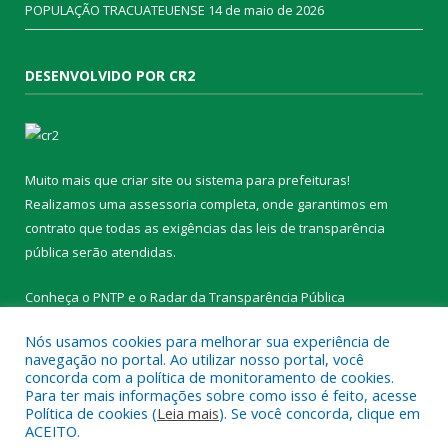
POPULAÇÃO TRACUATEUENSE
14 de maio de 2026
DESENVOLVIDO POR CR2
Muito mais que
criar site
ou
sistema para prefeituras
!
Realizamos uma
assessoria
completa, onde garantimos em
contrato que todas as exigências das
leis de transparência
pública
serão atendidas.
Conheça o
PNTP
e o
Radar da Transparência Pública
Nós usamos cookies para melhorar sua experiência de
navegação no portal. Ao utilizar nosso portal, você
concorda com a política de monitoramento de cookies.
Para ter mais informações sobre como isso é feito, acesse
Todos os direitos reservados a Prefeitura Municipal de
Política de cookies (
Leia mais
). Se você concorda, clique em
Tracuateua.
ACEITO.