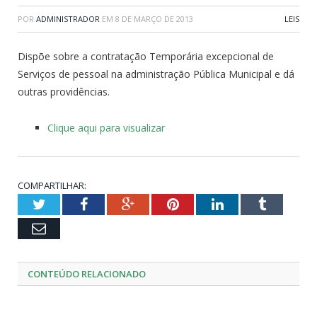
POR
ADMINISTRADOR
EM
8 DE MARÇO DE 2013
LEIS
Dispõe sobre a contratação Temporária excepcional de
Serviços de pessoal na administração Pública Municipal e dá
outras providências.
Clique aqui para visualizar
COMPARTILHAR:
Twitter
Facebook
Google+
Pinterest
LinkedIn
Tumblr
Email
CONTEÚDO RELACIONADO