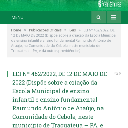
MENU
»
»
»
Home
Publicações Oficiais
Leis
LEI Nº 462/2022, DE
12 DE MAIO DE 2022 (Dispõe sobre a criação da Escola Municipal
de ensino infantil e ensino fundamental Raimundo Antônio de
Araújo, na Comunidade do Cebola, neste município de
Tracuateua – PA, e dá outras providências)
LEI Nº 462/2022, DE 12 DE MAIO DE
0
2022 (Dispõe sobre a criação da
Escola Municipal de ensino
infantil e ensino fundamental
Raimundo Antônio de Araújo, na
Comunidade do Cebola, neste
município de Tracuateua – PA, e