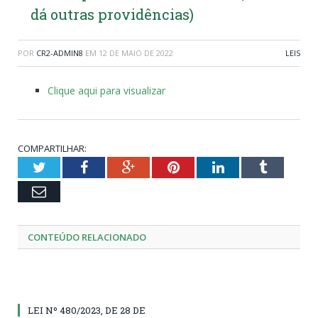
dá outras providências)
POR
CR2-ADMIN8
EM
12 DE MAIO DE 2022
LEIS
Clique aqui para visualizar
COMPARTILHAR:
Twitter
Facebook
Google+
Pinterest
LinkedIn
Tumblr
Email
CONTEÚDO RELACIONADO
LEI Nº 480/2023, DE 28 DE