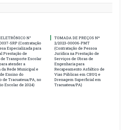
 ELETRÔNICO N°
TOMADA DE PREÇOS Nº
0037-SRP (Contratação
2/2023-00006-PMT
sa Especializada para
(Contratação de Pessoa
al Prestação de
Jurídica na Prestação de
 de Transporte Escolar
Serviços de Obras de
para atender a
Engenharia para
da Rede Municipal e
Recapeamento Asfáltico de
 de Ensino do
Vias Públicas em CBUQ e
o de Tracuateua/PA, no
Drenagem Superficial em
io Escolar de 2024)
Tracuateua/PA)