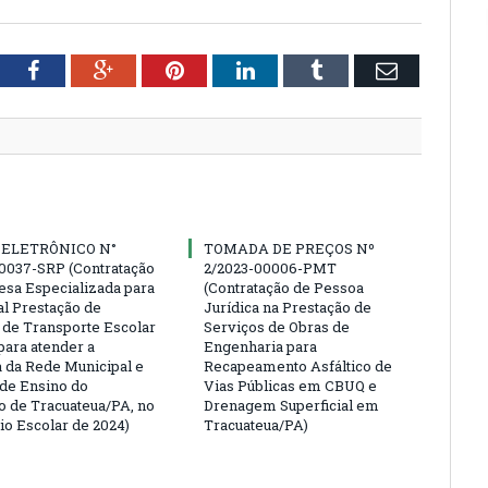
tter
Facebook
Google+
Pinterest
LinkedIn
Tumblr
Email
 ELETRÔNICO N°
TOMADA DE PREÇOS Nº
0037-SRP (Contratação
2/2023-00006-PMT
sa Especializada para
(Contratação de Pessoa
al Prestação de
Jurídica na Prestação de
 de Transporte Escolar
Serviços de Obras de
para atender a
Engenharia para
da Rede Municipal e
Recapeamento Asfáltico de
 de Ensino do
Vias Públicas em CBUQ e
o de Tracuateua/PA, no
Drenagem Superficial em
io Escolar de 2024)
Tracuateua/PA)