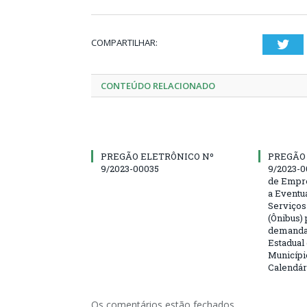
COMPARTILHAR:
Twi
CONTEÚDO RELACIONADO
PREGÃO ELETRÔNICO Nº
PREGÃO
9/2023-00035
9/2023-0
de Empre
a Eventu
Serviços
(Ônibus) 
demanda 
Estadual
Municípi
Calendár
Os comentários estão fechados.