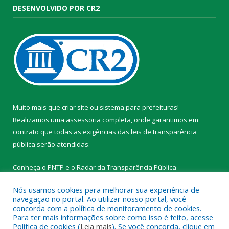
DESENVOLVIDO POR CR2
Muito mais que
criar site
ou
sistema para prefeituras
!
Realizamos uma
assessoria
completa, onde garantimos em
contrato que todas as exigências das
leis de transparência
pública
serão atendidas.
Conheça o
PNTP
e o
Radar da Transparência Pública
Nós usamos cookies para melhorar sua experiência de
navegação no portal. Ao utilizar nosso portal, você
concorda com a política de monitoramento de cookies.
Para ter mais informações sobre como isso é feito, acesse
Todos os direitos reservados a Prefeitura Municipal de
Política de cookies (
Leia mais
). Se você concorda, clique em