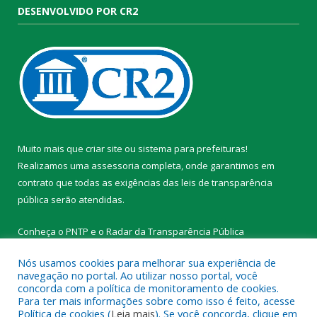
DESENVOLVIDO POR CR2
Muito mais que
criar site
ou
sistema para prefeituras
!
Realizamos uma
assessoria
completa, onde garantimos em
contrato que todas as exigências das
leis de transparência
pública
serão atendidas.
Conheça o
PNTP
e o
Radar da Transparência Pública
Nós usamos cookies para melhorar sua experiência de
navegação no portal. Ao utilizar nosso portal, você
concorda com a política de monitoramento de cookies.
Para ter mais informações sobre como isso é feito, acesse
Todos os direitos reservados a Prefeitura Municipal de
Política de cookies (
Leia mais
). Se você concorda, clique em