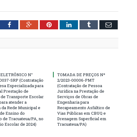
tter
Facebook
Google+
Pinterest
LinkedIn
Tumblr
Email
 ELETRÔNICO N°
TOMADA DE PREÇOS Nº
0037-SRP (Contratação
2/2023-00006-PMT
sa Especializada para
(Contratação de Pessoa
al Prestação de
Jurídica na Prestação de
 de Transporte Escolar
Serviços de Obras de
para atender a
Engenharia para
da Rede Municipal e
Recapeamento Asfáltico de
 de Ensino do
Vias Públicas em CBUQ e
o de Tracuateua/PA, no
Drenagem Superficial em
io Escolar de 2024)
Tracuateua/PA)