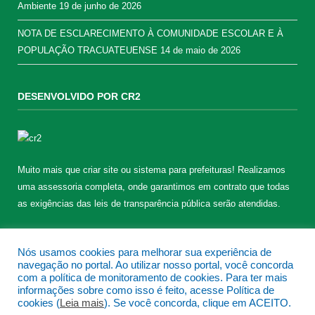
Ambiente
19 de junho de 2026
NOTA DE ESCLARECIMENTO À COMUNIDADE ESCOLAR E À
POPULAÇÃO TRACUATEUENSE
14 de maio de 2026
DESENVOLVIDO POR CR2
Muito mais que
criar site
ou
sistema para prefeituras
! Realizamos
uma
assessoria
completa, onde garantimos em contrato que todas
as exigências das
leis de transparência pública
serão atendidas.
Conheça o
PNTP
e o
Radar da Transparência Pública
Nós usamos cookies para melhorar sua experiência de
navegação no portal. Ao utilizar nosso portal, você concorda
com a política de monitoramento de cookies. Para ter mais
informações sobre como isso é feito, acesse Política de
cookies (
Leia mais
). Se você concorda, clique em ACEITO.
Todos os direitos reservados a Prefeitura Municipal de Tracuateua.