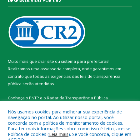
DESENVOLVIDO POR CR2
Muito mais que
criar site
ou
sistema para prefeituras
!
Realizamos uma
assessoria
completa, onde garantimos em
contrato que todas as exigências das
leis de transparência
pública
serão atendidas.
Conheça o
PNTP
e o
Radar da Transparência Pública
Nós usamos cookies para melhorar sua experiência de
navegação no portal. Ao utilizar nosso portal, você
concorda com a política de monitoramento de cookies.
Para ter mais informações sobre como isso é feito, acesse
Todos os direitos reservados a Prefeitura Municipal de
Política de cookies (
Leia mais
). Se você concorda, clique em
Tracuateua.
ACEITO.