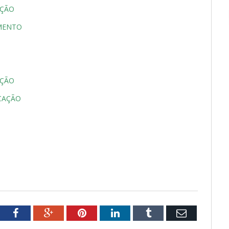
AÇÃO
AMENTO
AÇÃO
CAÇÃO
S
tter
Facebook
Google+
Pinterest
LinkedIn
Tumblr
Email