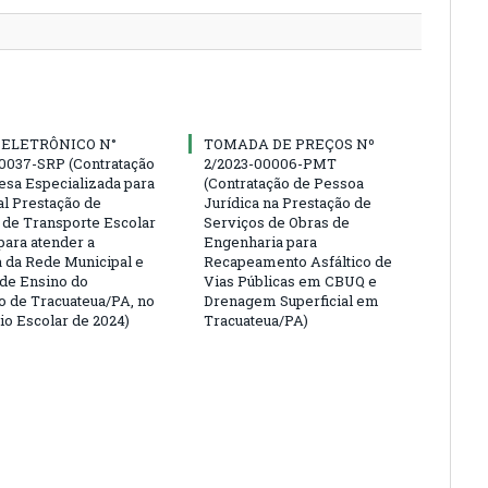
 ELETRÔNICO N°
TOMADA DE PREÇOS Nº
0037-SRP (Contratação
2/2023-00006-PMT
sa Especializada para
(Contratação de Pessoa
al Prestação de
Jurídica na Prestação de
 de Transporte Escolar
Serviços de Obras de
para atender a
Engenharia para
da Rede Municipal e
Recapeamento Asfáltico de
 de Ensino do
Vias Públicas em CBUQ e
o de Tracuateua/PA, no
Drenagem Superficial em
io Escolar de 2024)
Tracuateua/PA)