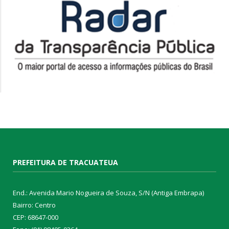
PREFEITURA DE TRACUATEUA
End.: Avenida Mario Nogueira de Souza, S/N (Antiga Embrapa)
Bairro: Centro
CEP: 68647-000