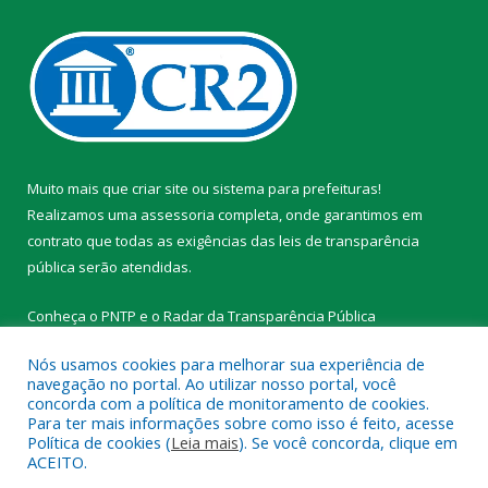
Muito mais que
criar site
ou
sistema para prefeituras
!
Realizamos uma
assessoria
completa, onde garantimos em
contrato que todas as exigências das
leis de transparência
pública
serão atendidas.
Conheça o
PNTP
e o
Radar da Transparência Pública
Nós usamos cookies para melhorar sua experiência de
navegação no portal. Ao utilizar nosso portal, você
concorda com a política de monitoramento de cookies.
Para ter mais informações sobre como isso é feito, acesse
Todos os direitos reservados a Prefeitura Municipal de
Política de cookies (
Leia mais
). Se você concorda, clique em
Tracuateua.
ACEITO.