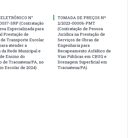
 ELETRÔNICO N°
TOMADA DE PREÇOS Nº
0037-SRP (Contratação
2/2023-00006-PMT
sa Especializada para
(Contratação de Pessoa
al Prestação de
Jurídica na Prestação de
 de Transporte Escolar
Serviços de Obras de
para atender a
Engenharia para
da Rede Municipal e
Recapeamento Asfáltico de
 de Ensino do
Vias Públicas em CBUQ e
o de Tracuateua/PA, no
Drenagem Superficial em
io Escolar de 2024)
Tracuateua/PA)