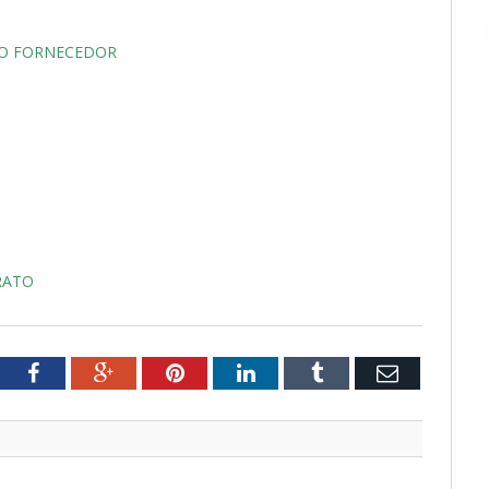
 DO FORNECEDOR
RATO
tter
Facebook
Google+
Pinterest
LinkedIn
Tumblr
Email