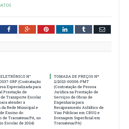
RATOS
tter
Facebook
Google+
Pinterest
LinkedIn
Tumblr
Email
 ELETRÔNICO N°
TOMADA DE PREÇOS Nº
0037-SRP (Contratação
2/2023-00006-PMT
sa Especializada para
(Contratação de Pessoa
al Prestação de
Jurídica na Prestação de
 de Transporte Escolar
Serviços de Obras de
para atender a
Engenharia para
da Rede Municipal e
Recapeamento Asfáltico de
 de Ensino do
Vias Públicas em CBUQ e
o de Tracuateua/PA, no
Drenagem Superficial em
io Escolar de 2024)
Tracuateua/PA)