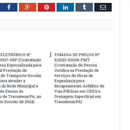
tter
Facebook
Google+
Pinterest
LinkedIn
Tumblr
Email
 ELETRÔNICO N°
TOMADA DE PREÇOS Nº
0037-SRP (Contratação
2/2023-00006-PMT
sa Especializada para
(Contratação de Pessoa
al Prestação de
Jurídica na Prestação de
 de Transporte Escolar
Serviços de Obras de
para atender a
Engenharia para
da Rede Municipal e
Recapeamento Asfáltico de
 de Ensino do
Vias Públicas em CBUQ e
o de Tracuateua/PA, no
Drenagem Superficial em
io Escolar de 2024)
Tracuateua/PA)