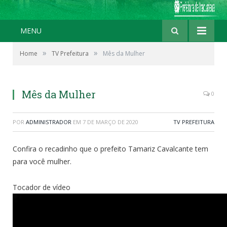
MENU
»
»
Home
TV Prefeitura
Mês da Mulher
Mês da Mulher
0
POR
ADMINISTRADOR
EM
7 DE MARÇO DE 2020
TV PREFEITURA
Confira o recadinho que o prefeito Tamariz Cavalcante tem
para você mulher.
Tocador de vídeo