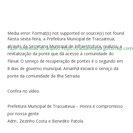
Media error: Format(s) not supported or source(s) not found
Nesta sexta-feira, a Prefeitura Municipal de Tracuateua,
através da Secretaria Municipal de Infraestrutura, realizou a
Fazer download do arquivo: https://tracuateua.pa.gov.br/wp
revitalização da ponte que dá acesso à comunidade do
Flexal. O serviço de recuperação de pontes é o segundo em
8 dias de governo municipal. Amanhã iniciará o serviço da
00:00
ponte da comunidade da Ilha Serrada.
Confira no vídeo.
Prefeitura Municipal de Tracuateua – Honra e compromisso
por nossa gente
Adm.: Zezinho Costa e Benedito Patola