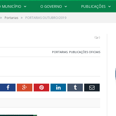
 MUNICÍPIO
O GOVERNO
PUBLICAÇÕES
»
»
Portarias
PORTARIAS OUTUBRO/2019
0
PORTARIAS
,
PUBLICAÇÕES OFICIAIS
tter
Facebook
Google+
Pinterest
LinkedIn
Tumblr
Email