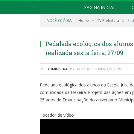
PÁGINA INICIAL
O
»
»
VOCÊ ESTÁ EM:
Home
TV Prefeitura
Ped
Pedalada ecológica dos alunos 
realizada sexta feira, 27/09
POR
ADMINISTRADOR
EM
27 DE SETEMBRO DE 2019
Pedalada ecológica dos alunos da Escola Julia da
comunidade da Flexeira. Projeto das ações em
25 anos de Emancipação do aniversário Municíp
Tocador de vídeo