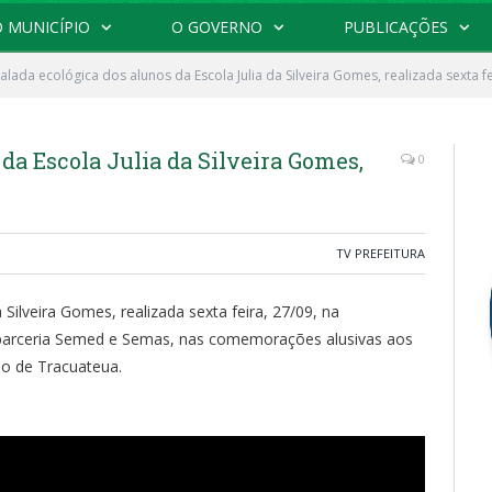
 MUNICÍPIO
O GOVERNO
PUBLICAÇÕES
alada ecológica dos alunos da Escola Julia da Silveira Gomes, realizada sexta fe
da Escola Julia da Silveira Gomes,
0
TV PREFEITURA
 Silveira Gomes, realizada sexta feira, 27/09, na
 parceria Semed e Semas, nas comemorações alusivas aos
io de Tracuateua.