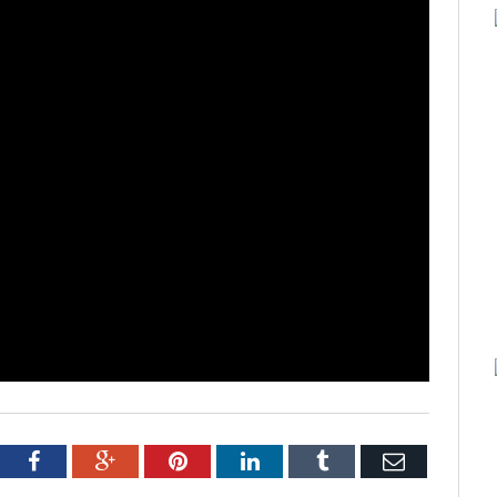
tter
Facebook
Google+
Pinterest
LinkedIn
Tumblr
Email