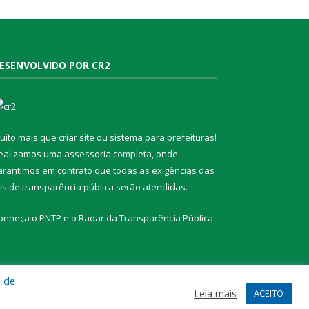
ESENVOLVIDO POR CR2
uito mais que
criar site
ou
sistema para prefeituras
!
ealizamos uma
assessoria
completa, onde
arantimos em contrato que todas as exigências das
eis de transparência pública
serão atendidas.
onheça o
PNTP
e o
Radar da Transparência Pública
a de
te
Acessar Área Administrativa
Acessar Webmail
Leia mais
ACEITO