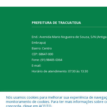
PREFEITURA DE TRACUATEUA
End.: Avenida Mario Nogueira de Souza, S/N (Antiga
Embrapa)
Bairro: Centro
CEP: 68647-000
Fone: (91) 98405-0364
E-mail:
Horário de atendimento: 07:30 às 13:30
Nós usamos cookies para melhorar sua experiência de navegação
Todos os direitos reservados a Prefeitura Municipa
monitoramento de cookies. Para ter mais informações sobre como
concorda, clique em ACEITO.