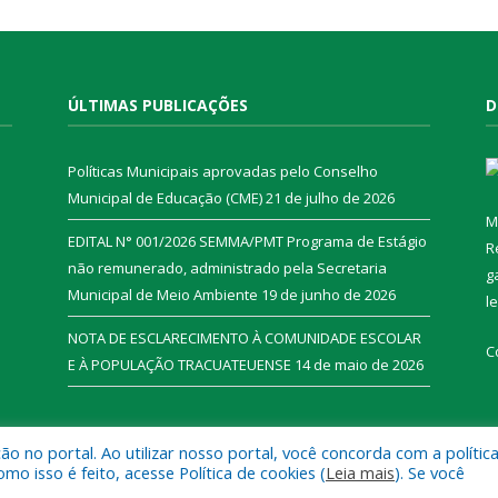
ÚLTIMAS PUBLICAÇÕES
D
Políticas Municipais aprovadas pelo Conselho
Municipal de Educação (CME)
21 de julho de 2026
M
EDITAL N° 001/2026 SEMMA/PMT Programa de Estágio
R
não remunerado, administrado pela Secretaria
g
Municipal de Meio Ambiente
19 de junho de 2026
l
NOTA DE ESCLARECIMENTO À COMUNIDADE ESCOLAR
C
E À POPULAÇÃO TRACUATEUENSE
14 de maio de 2026
 no portal. Ao utilizar nosso portal, você concorda com a polític
l de Tracuateua.
Mapa do Si
 isso é feito, acesse Política de cookies (
Leia mais
). Se você