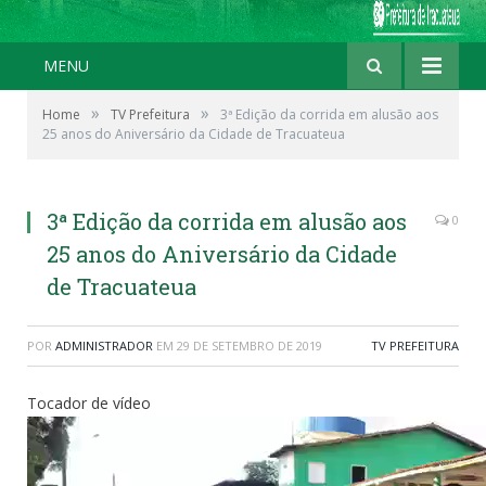
MENU
»
»
Home
TV Prefeitura
3ª Edição da corrida em alusão aos
25 anos do Aniversário da Cidade de Tracuateua
3ª Edição da corrida em alusão aos
0
25 anos do Aniversário da Cidade
de Tracuateua
POR
ADMINISTRADOR
EM
29 DE SETEMBRO DE 2019
TV PREFEITURA
Tocador de vídeo