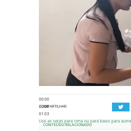
00:00
00:00
COMPARTILHAR:
Twi
01:03
Use as setas para cima ou para baixo para aume
CONTEÚDO RELACIONADO