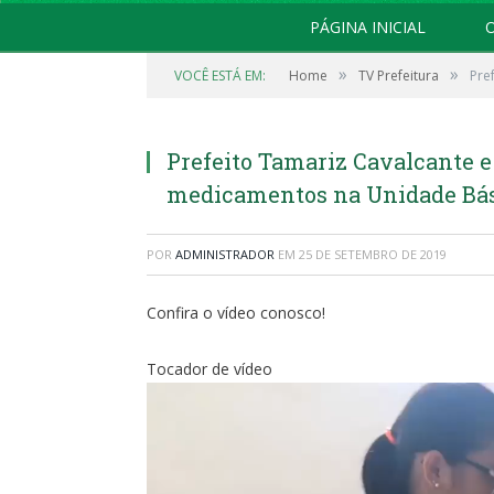
PÁGINA INICIAL
O
»
»
VOCÊ ESTÁ EM:
Home
TV Prefeitura
Pre
Prefeito Tamariz Cavalcante 
medicamentos na Unidade Bás
POR
ADMINISTRADOR
EM
25 DE SETEMBRO DE 2019
Confira o vídeo conosco!
Tocador de vídeo