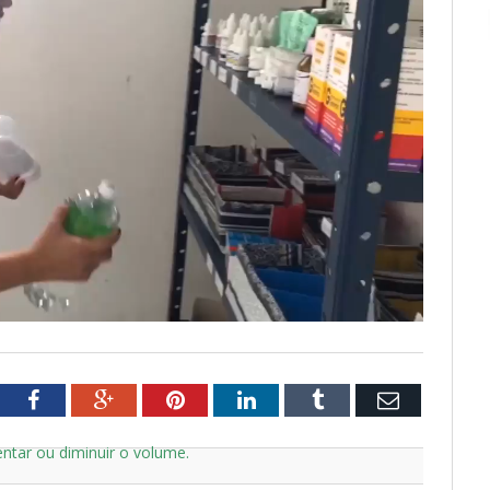
tter
Facebook
Google+
Pinterest
LinkedIn
Tumblr
Email
ntar ou diminuir o volume.