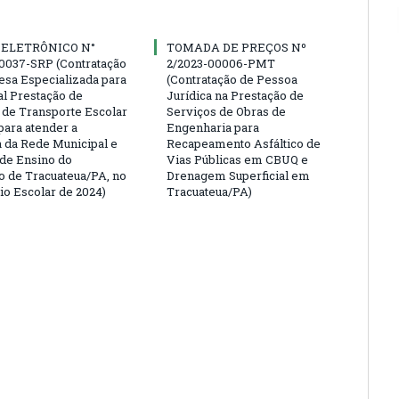
 ELETRÔNICO N°
TOMADA DE PREÇOS Nº
0037-SRP (Contratação
2/2023-00006-PMT
sa Especializada para
(Contratação de Pessoa
al Prestação de
Jurídica na Prestação de
 de Transporte Escolar
Serviços de Obras de
para atender a
Engenharia para
da Rede Municipal e
Recapeamento Asfáltico de
 de Ensino do
Vias Públicas em CBUQ e
o de Tracuateua/PA, no
Drenagem Superficial em
io Escolar de 2024)
Tracuateua/PA)