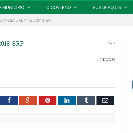
 MUNICÍPIO
O GOVERNO
PUBLICAÇÕES
 PRESENCIAL Nº 035/2018-SRP
2018-SRP
0
LICITAÇÕES
tter
Facebook
Google+
Pinterest
LinkedIn
Tumblr
Email