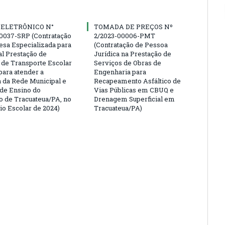
 ELETRÔNICO N°
TOMADA DE PREÇOS Nº
0037-SRP (Contratação
2/2023-00006-PMT
sa Especializada para
(Contratação de Pessoa
al Prestação de
Jurídica na Prestação de
 de Transporte Escolar
Serviços de Obras de
para atender a
Engenharia para
da Rede Municipal e
Recapeamento Asfáltico de
 de Ensino do
Vias Públicas em CBUQ e
o de Tracuateua/PA, no
Drenagem Superficial em
io Escolar de 2024)
Tracuateua/PA)