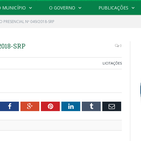
 MUNICÍPIO
O GOVERNO
PUBLICAÇÕES
 PRESENCIAL Nº 049/2018-SRP
2018-SRP
0
LICITAÇÕES
tter
Facebook
Google+
Pinterest
LinkedIn
Tumblr
Email