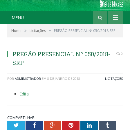
MENU
»
»
Home
Licitações
PREGÃO PRESENCIAL Nº 050/2018-SRP
PREGÃO PRESENCIAL Nº 050/2018-
0
SRP
POR
ADMINISTRADOR
EM
8 DE JANEIRO DE 2018
LICITAÇÕES
Edital
COMPARTILHAR:
Twitter
Facebook
Google+
Pinterest
LinkedIn
Tumblr