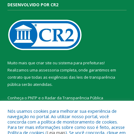
DESENVOLVIDO POR CR2
Muito mais que
criar site
ou
sistema para prefeituras
!
Realizamos uma
assessoria
completa, onde garantimos em
contrato que todas as exigências das
leis de transparência
pública
serão atendidas.
Conheça o
PNTP
e o
Radar da Transparência Pública
Nós usamos cookies para melhorar sua experiência de
navegação no portal. Ao utilizar nosso portal, você
concorda com a política de monitoramento de cookies.
Para ter mais informações sobre como isso é feito, acesse
Todos os direitos reservados a Prefeitura Municipal de
Política de cookies (
Leia mais
). Se você concorda, clique em