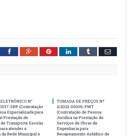
tter
Facebook
Google+
Pinterest
LinkedIn
Tumblr
Email
 ELETRÔNICO N°
TOMADA DE PREÇOS Nº
0037-SRP (Contratação
2/2023-00006-PMT
sa Especializada para
(Contratação de Pessoa
al Prestação de
Jurídica na Prestação de
 de Transporte Escolar
Serviços de Obras de
para atender a
Engenharia para
da Rede Municipal e
Recapeamento Asfáltico de