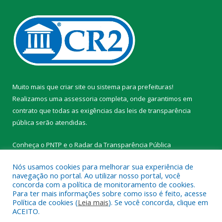
Muito mais que
criar site
ou
sistema para prefeituras
!
Realizamos uma
assessoria
completa, onde garantimos em
contrato que todas as exigências das
leis de transparência
pública
serão atendidas.
Conheça o
PNTP
e o
Radar da Transparência Pública
Nós usamos cookies para melhorar sua experiência de
navegação no portal. Ao utilizar nosso portal, você
concorda com a política de monitoramento de cookies.
Para ter mais informações sobre como isso é feito, acesse
Todos os direitos reservados a Prefeitura Municipal de
Política de cookies (
Leia mais
). Se você concorda, clique em
Tracuateua.
ACEITO.