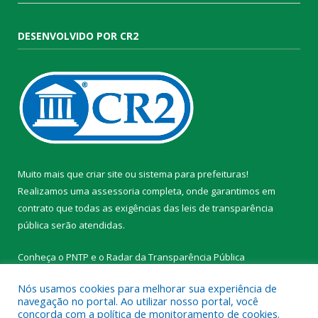
DESENVOLVIDO POR CR2
Muito mais que
criar site
ou
sistema para prefeituras
!
Realizamos uma
assessoria
completa, onde garantimos em
contrato que todas as exigências das
leis de transparência
pública
serão atendidas.
Conheça o
PNTP
e o
Radar da Transparência Pública
Nós usamos cookies para melhorar sua experiência de
navegação no portal. Ao utilizar nosso portal, você
concorda com a política de monitoramento de cookies.