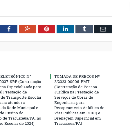
tter
Facebook
Google+
Pinterest
LinkedIn
Tumblr
Email
 ELETRÔNICO N°
TOMADA DE PREÇOS Nº
0037-SRP (Contratação
2/2023-00006-PMT
sa Especializada para
(Contratação de Pessoa
al Prestação de
Jurídica na Prestação de
 de Transporte Escolar
Serviços de Obras de
para atender a
Engenharia para
da Rede Municipal e
Recapeamento Asfáltico de
 de Ensino do
Vias Públicas em CBUQ e
o de Tracuateua/PA, no
Drenagem Superficial em
io Escolar de 2024)
Tracuateua/PA)