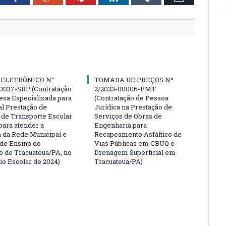
 ELETRÔNICO N°
TOMADA DE PREÇOS Nº
0037-SRP (Contratação
2/2023-00006-PMT
sa Especializada para
(Contratação de Pessoa
al Prestação de
Jurídica na Prestação de
 de Transporte Escolar
Serviços de Obras de
para atender a
Engenharia para
da Rede Municipal e
Recapeamento Asfáltico de
 de Ensino do
Vias Públicas em CBUQ e
o de Tracuateua/PA, no
Drenagem Superficial em
io Escolar de 2024)
Tracuateua/PA)