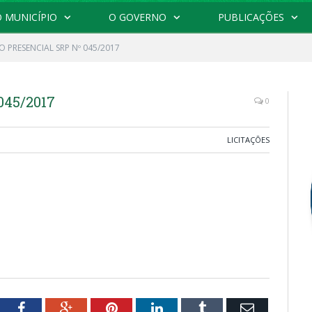
 MUNICÍPIO
O GOVERNO
PUBLICAÇÕES
 PRESENCIAL SRP Nº 045/2017
45/2017
0
LICITAÇÕES
tter
Facebook
Google+
Pinterest
LinkedIn
Tumblr
Email