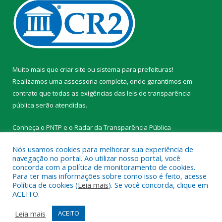
Muito mais que
criar site
ou
sistema para prefeituras
!
Realizamos uma
assessoria
completa, onde garantimos em
contrato que todas as exigências das
leis de transparência
pública
serão atendidas.
Conheça o
PNTP
e o
Radar da Transparência Pública
Nós usamos cookies para melhorar sua experiência de
navegação no portal. Ao utilizar nosso portal, você
concorda com a política de monitoramento de cookies.
Para ter mais informações sobre como isso é feito, acesse
Todos os direitos reservados a Prefeitura Municipal de
Política de cookies (
Leia mais
). Se você concorda, clique em
Tracuateua.
ACEITO.
Mapa do Site
Acessar Área Administrativa
Leia mais
ACEITO
Acessar Webmail