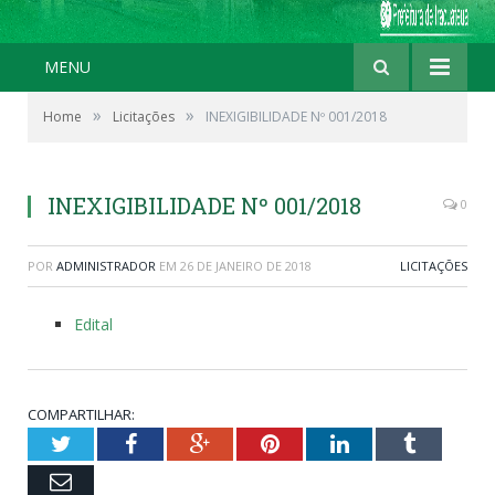
MENU
»
»
Home
Licitações
INEXIGIBILIDADE Nº 001/2018
INEXIGIBILIDADE Nº 001/2018
0
POR
ADMINISTRADOR
EM
26 DE JANEIRO DE 2018
LICITAÇÕES
Edital
COMPARTILHAR:
Twitter
Facebook
Google+
Pinterest
LinkedIn
Tumblr
Email