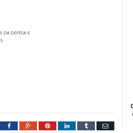
S DA DEFESA E
ES
tter
Facebook
Google+
Pinterest
LinkedIn
Tumblr
Email