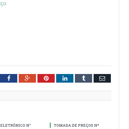
EÇO
tter
Facebook
Google+
Pinterest
LinkedIn
Tumblr
Email
 ELETRÔNICO N°
TOMADA DE PREÇOS Nº