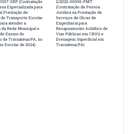
0037-SRP (Contratação
2/2023-00006-PMT
sa Especializada para
(Contratação de Pessoa
al Prestação de
Jurídica na Prestação de
 de Transporte Escolar
Serviços de Obras de
para atender a
Engenharia para
da Rede Municipal e
Recapeamento Asfáltico de
 de Ensino do
Vias Públicas em CBUQ e
o de Tracuateua/PA, no
Drenagem Superficial em
io Escolar de 2024)
Tracuateua/PA)