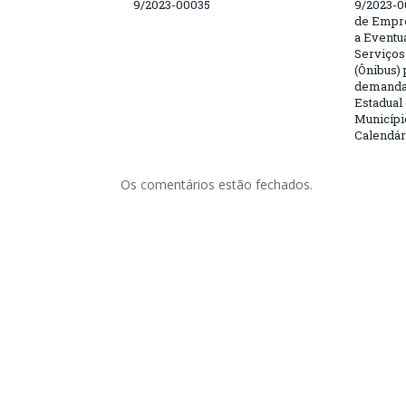
9/2023-00035
9/2023-0
de Empre
a Eventu
Serviços
(Ônibus) 
demanda 
Estadual
Municípi
Calendár
Os comentários estão fechados.