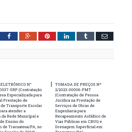
tter
Facebook
Google+
Pinterest
LinkedIn
Tumblr
Email
 ELETRÔNICO N°
TOMADA DE PREÇOS Nº
0037-SRP (Contratação
2/2023-00006-PMT
sa Especializada para
(Contratação de Pessoa
al Prestação de
Jurídica na Prestação de
 de Transporte Escolar
Serviços de Obras de
para atender a
Engenharia para
da Rede Municipal e
Recapeamento Asfáltico de
 de Ensino do
Vias Públicas em CBUQ e
o de Tracuateua/PA, no
Drenagem Superficial em