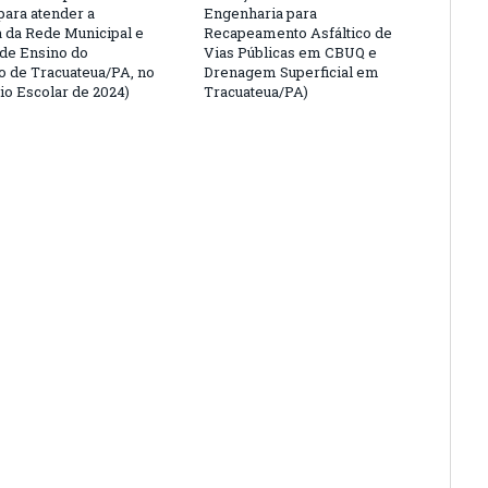
para atender a
Engenharia para
da Rede Municipal e
Recapeamento Asfáltico de
 de Ensino do
Vias Públicas em CBUQ e
o de Tracuateua/PA, no
Drenagem Superficial em
io Escolar de 2024)
Tracuateua/PA)