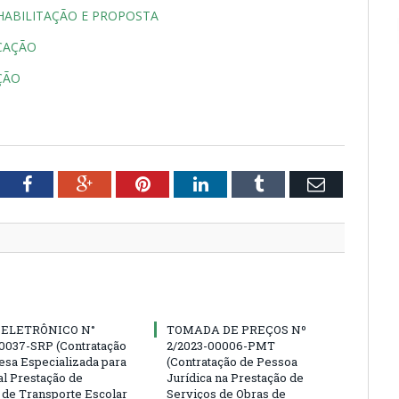
HABILITAÇÃO E PROPOSTA
CAÇÃO
ÇÃO
tter
Facebook
Google+
Pinterest
LinkedIn
Tumblr
Email
 ELETRÔNICO N°
TOMADA DE PREÇOS Nº
0037-SRP (Contratação
2/2023-00006-PMT
sa Especializada para
(Contratação de Pessoa
al Prestação de
Jurídica na Prestação de
 de Transporte Escolar
Serviços de Obras de