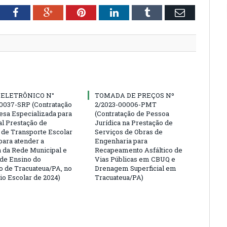
tter
Facebook
Google+
Pinterest
LinkedIn
Tumblr
Email
 ELETRÔNICO N°
TOMADA DE PREÇOS Nº
0037-SRP (Contratação
2/2023-00006-PMT
sa Especializada para
(Contratação de Pessoa
al Prestação de
Jurídica na Prestação de
 de Transporte Escolar
Serviços de Obras de
para atender a
Engenharia para
da Rede Municipal e
Recapeamento Asfáltico de
 de Ensino do
Vias Públicas em CBUQ e
o de Tracuateua/PA, no
Drenagem Superficial em
io Escolar de 2024)
Tracuateua/PA)