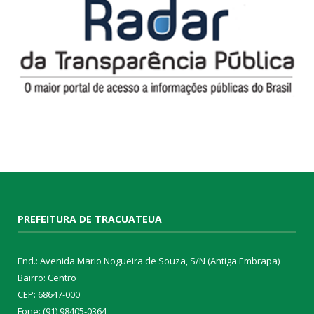
PREFEITURA DE TRACUATEUA
End.: Avenida Mario Nogueira de Souza, S/N (Antiga Embrapa)
Bairro: Centro
CEP: 68647-000
Fone: (91) 98405-0364