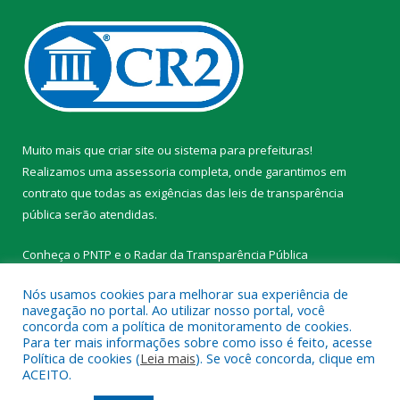
Muito mais que
criar site
ou
sistema para prefeituras
!
Realizamos uma
assessoria
completa, onde garantimos em
contrato que todas as exigências das
leis de transparência
pública
serão atendidas.
Conheça o
PNTP
e o
Radar da Transparência Pública
Nós usamos cookies para melhorar sua experiência de
navegação no portal. Ao utilizar nosso portal, você
concorda com a política de monitoramento de cookies.
Para ter mais informações sobre como isso é feito, acesse
Todos os direitos reservados a Prefeitura Municipal de
Política de cookies (
Leia mais
). Se você concorda, clique em
Tracuateua.
ACEITO.