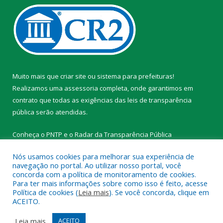
Muito mais que
criar site
ou
sistema para prefeituras
!
Realizamos uma
assessoria
completa, onde garantimos em
contrato que todas as exigências das
leis de transparência
pública
serão atendidas.
Conheça o
PNTP
e o
Radar da Transparência Pública
Nós usamos cookies para melhorar sua experiência de
navegação no portal. Ao utilizar nosso portal, você
concorda com a política de monitoramento de cookies.
Para ter mais informações sobre como isso é feito, acesse
Todos os direitos reservados a Prefeitura Municipal de
Política de cookies (
Leia mais
). Se você concorda, clique em
Tracuateua.
ACEITO.
Mapa do Site
Acessar Área Administrativa
Leia mais
ACEITO