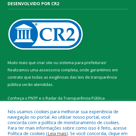
DESENVOLVIDO POR CR2
Muito mais que
criar site
ou
sistema para prefeituras
!
Realizamos uma
assessoria
completa, onde garantimos em
contrato que todas as exigências das
leis de transparência
pública
serão atendidas.
Conheça o
PNTP
e o
Radar da Transparência Pública
Nós usamos cookies para melhorar sua experiência de
navegação no portal. Ao utilizar nosso portal, você
concorda com a política de monitoramento de cookies.
Para ter mais informações sobre como isso é feito, acesse
Todos os direitos reservados a Prefeitura Municipal de
Política de cookies (
Leia mais
). Se você concorda, clique em
Tracuateua.