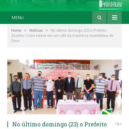
MENU
»
»
Home
Notícias
No último domingo (23) o Prefeito
Zezinho Costa esteve em um café da manhã na Assembleia de
Deus
No último domingo (23) o Prefeito
0