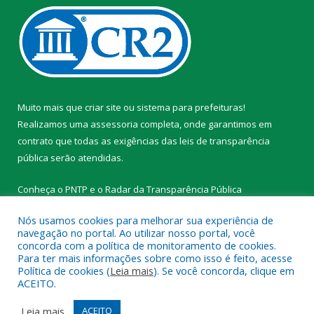
Muito mais que
criar site
ou
sistema para prefeituras
!
Realizamos uma
assessoria
completa, onde garantimos em
contrato que todas as exigências das
leis de transparência
pública
serão atendidas.
Conheça o
PNTP
e o
Radar da Transparência Pública
Nós usamos cookies para melhorar sua experiência de
navegação no portal. Ao utilizar nosso portal, você
concorda com a política de monitoramento de cookies.
Para ter mais informações sobre como isso é feito, acesse
Todos os direitos reservados a Prefeitura Municipal de
Política de cookies (
Leia mais
). Se você concorda, clique em
Tracuateua.
ACEITO.
Mapa do Site
Acessar Área Administrativa
Leia mais
ACEITO