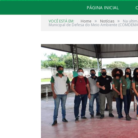
PÁGINA INICIAL
O
»
»
VOCÊ ESTÁ EM:
Home
Notícias
Na ultim
Municipal de Defesa do Meio Ambiente (COMDEMA