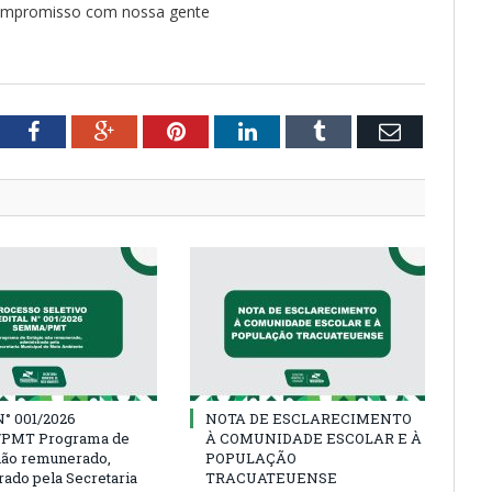
 compromisso com nossa gente
tter
Facebook
Google+
Pinterest
LinkedIn
Tumblr
Email
° 001/2026
NOTA DE ESCLARECIMENTO
PMT Programa de
À COMUNIDADE ESCOLAR E À
não remunerado,
POPULAÇÃO
rado pela Secretaria
TRACUATEUENSE