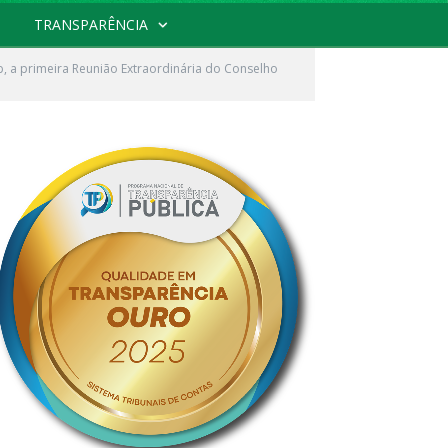
TRANSPARÊNCIA
eb, a primeira Reunião Extraordinária do Conselho