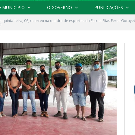
 MUNICÍPIO
O GOVERNO
PUBLICAÇÕES
a quinta-feira, 06, ocorreu na quadra de esportes da Escola Elias Feres Goray
)