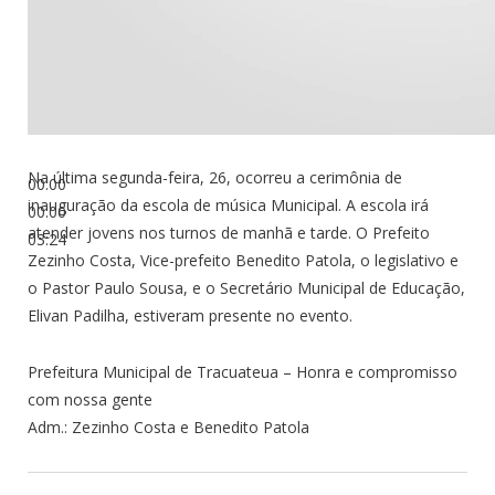
Na última segunda-feira, 26, ocorreu a cerimônia de
00:00
inauguração da escola de música Municipal. A escola irá
00:00
atender jovens nos turnos de manhã e tarde. O Prefeito
03:24
Zezinho Costa, Vice-prefeito Benedito Patola, o legislativo e
o Pastor Paulo Sousa, e o Secretário Municipal de Educação,
Elivan Padilha, estiveram presente no evento.
Prefeitura Municipal de Tracuateua – Honra e compromisso
com nossa gente
Adm.: Zezinho Costa e Benedito Patola