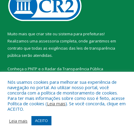
Muito mais que
criar site
ou
sistema para prefeituras
!
Realizamos uma
assessoria
completa, onde garantimos em
contrato que todas as exigências das
leis de transparência
pública
serão atendidas.
Conheça o
PNTP
e o
Radar da Transparência Pública
Nós usamos cookies para melhorar sua experiência de
navegação no portal. Ao utilizar nosso portal, você
concorda com a política de monitoramento de cookies.
Para ter mais informações sobre como isso é feito, acesse
Todos os direitos reservados a Prefeitura Municipal de
Política de cookies (
Leia mais
). Se você concorda, clique em
Tracuateua.
ACEITO.
Mapa do Site
Acessar Área Administrativa
Leia mais
ACEITO
Acessar Webmail