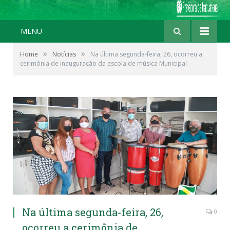
MENU
»
»
Home
Notícias
Na última segunda-feira, 26, ocorreu a
cerimônia de inauguração da escola de música Municipal
Na última segunda-feira, 26,
0
ocorreu a cerimônia de