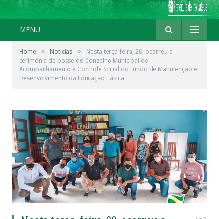
MENU
»
»
Home
Notícias
Nesta terça-feira, 20, ocorreu a
cerimônia de posse do Conselho Municipal de
Acompanhamento e Controle Social do Fundo de Manutenção e
Desenvolvimento da Educação Básica
0