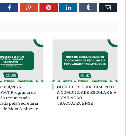
tter
Facebook
Google+
Pinterest
LinkedIn
Tumblr
Email
° 001/2026
NOTA DE ESCLARECIMENTO
PMT Programa de
À COMUNIDADE ESCOLAR E À
não remunerado,
POPULAÇÃO
rado pela Secretaria
TRACUATEUENSE
l de Meio Ambiente