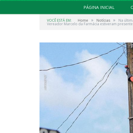
PÁGINA INICIAL
O
»
»
VOCÊ ESTÁ EM:
Home
Notícias
Na últim
Vereador Marcelo da Farmácia estiveram present